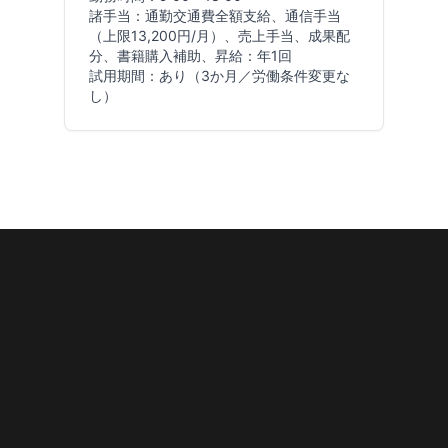
諸手当：通勤交通費全額支給、通信手当
（上限13,200円/月）、売上手当、成果配
分、書籍購入補助、昇給：年1回
試用期間：あり（3か月／労働条件変更な
し）
福利厚生・社内制度
WELFARE & BENEFITS
保険・控除